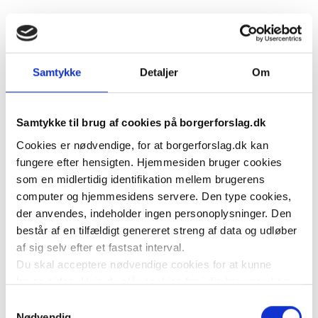
Når et pressemøde om fx sundhed, kriser eller 
sikkerhed ikke tolkes til tegnsprog, efterlades døve 
borgere i uvished, mens resten af befolkningen får 
Samtykke
Detaljer
Om
besked med det samme.
Baggrund
Samtykke til brug af cookies på borgerforslag.dk
Offentlige pressemøder og orienteringer bruges ofte i 
Cookies er nødvendige, for at borgerforslag.dk kan
forbindelse med kriser, sundhedsvarsler, politiske 
fungere efter hensigten. Hjemmesiden bruger cookies
som en midlertidig identifikation mellem brugerens
beslutninger og ændringer i borgernes rettigheder. I 
computer og hjemmesidens servere. Den type cookies,
dag sker tegnsprogstolkning uensartet eller slet ikke, 
der anvendes, indeholder ingen personoplysninger. Den
hvilket betyder, at døve borgere ofte modtager 
består af en tilfældigt genereret streng af data og udløber
information forsinket eller i mangelfuld form – hvis de 
af sig selv efter et fastsat interval.
overhovedet modtager den. Døve borgere skal have 
Du skal acceptere nødvendige cookies for at kunne
ret til at modtage kritisk information samtidigt med alle 
bruge siden. Hvis du slår cookies fra i din browser, kan
du ikke bruge siden til at oprette borgerforslag som
andre borgere.
Samtykkevalg
hovedstiller, acceptere at være medstiller af forslag eller
Nødvendig