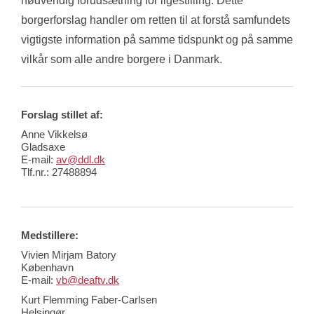
nødvendig forudsætning for ligestilling. Dette 
borgerforslag handler om retten til at forstå samfundets 
vigtigste information på samme tidspunkt og på samme 
vilkår som alle andre borgere i Danmark.
Forslag stillet af:
Anne Vikkelsø
Gladsaxe
E-mail:
av@ddl.dk
Tlf.nr.:
27488894
Medstillere:
Vivien Mirjam Batory
København
E-mail:
vb@deaftv.dk
Kurt Flemming Faber-Carlsen
Helsingør