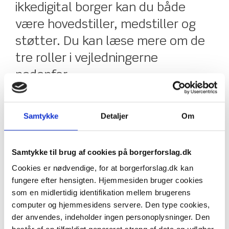
ikkedigital borger kan du både
være hovedstiller, medstiller og
støtter. Du kan læse mere om de
tre roller i vejledningerne
nedenfor.
LÆS OP
Samtykke
Detaljer
Om
Ikkedigitale borgere kan benytte papirblanketter i
stedet for den digitale løsning her på
Samtykke til brug af cookies på borgerforslag.dk
hjemmesiden. Som hovedstiller og støtter kan du
Cookies er nødvendige, for at borgerforslag.dk kan
bruge en blanket, der enten kan udskrives her fra
fungere efter hensigten. Hjemmesiden bruger cookies
hjemmesiden eller bestilles hos Folketingets
som en midlertidig identifikation mellem brugerens
Oplysning på telefon 3337 3338 eller på e-mail
computer og hjemmesidens servere. Den type cookies,
borgerforslag@ft.dk. Hvis du er ikkedigital medstiller,
der anvendes, indeholder ingen personoplysninger. Den
er der forskel, alt efter om hovedstilleren er digital eller