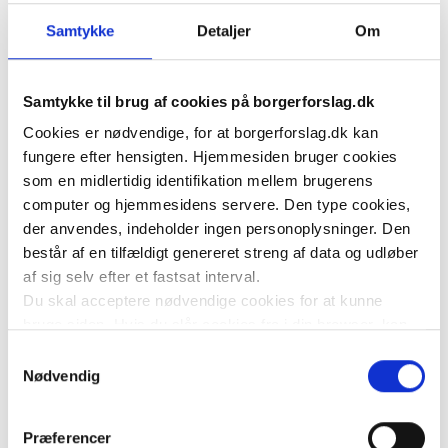
LÆS OP
Samtykke
Detaljer
Om
Vejledning til hovedstillere
En borger, som stiller et borgerforslag, kaldes for en
Samtykke til brug af cookies på borgerforslag.dk
hovedstiller.
Cookies er nødvendige, for at borgerforslag.dk kan
Læs mere
fungere efter hensigten. Hjemmesiden bruger cookies
Vejledning til medstillere
som en midlertidig identifikation mellem brugerens
computer og hjemmesidens servere. Den type cookies,
En medstiller står bag borgerforslaget sammen med
der anvendes, indeholder ingen personoplysninger. Den
hovedstilleren.
består af en tilfældigt genereret streng af data og udløber
Læs mere
af sig selv efter et fastsat interval.
Du skal acceptere nødvendige cookies for at kunne
Vejledning til støttere
bruge siden. Hvis du slår cookies fra i din browser, kan
En støtter er en borger, der ønsker at støtte et
du ikke bruge siden til at oprette borgerforslag som
Samtykkevalg
borgerforslag.
hovedstiller, acceptere at være medstiller af forslag eller
Nødvendig
Læs mere
tilkendegive støtte til et forslag.
Folketinget bruger statistik cookies til at undersøge,
Præferencer
hvordan hjemmesiden bliver anvendt for at forbedre