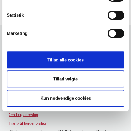
Tilbage til forside
brugervenligheden. Oplysningerne er anonymiserede og
kan ikke henføres til navngivne brugere
Statistik
Marketing
Andre hjemmesider
Folketinget
Tilgængelighedserklæring
Tillad alle cookies
Ændring af cookiesamtykke
Forside
Tillad valgte
Opret forslag
Vejledninger
Kun nødvendige cookies
Ikkedigitale borgere
Ofte stillede spørgsmål
Om borgerforslag
Hjælp til borgerforslag