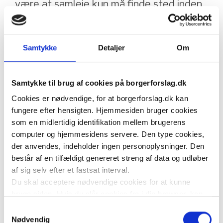
være at samleje kun må finde sted inden 
for selve aldersgruppen, hvor det dermed 
vil være strafbart for alle over 18 at 
Samtykke
Detaljer
Om
indgå i et forhold med en under 18. 
Alternativt kunne der drages inspiration 
Samtykke til brug af cookies på borgerforslag.dk
fra den Amerikanske ”Romeo & Julie 
Cookies er nødvendige, for at borgerforslag.dk kan
regel” hvor at såfremt personerne er 
fungere efter hensigten. Hjemmesiden bruger cookies
tætliggende aldermæssigt og deres 
som en midlertidig identifikation mellem brugerens
forhold er indgået på et oplyst grundlag, 
computer og hjemmesidens servere. Den type cookies,
der anvendes, indeholder ingen personoplysninger. Den
så er det tilladt.
består af en tilfældigt genereret streng af data og udløber
af sig selv efter et fastsat interval.
Mit grundlag for dette borgerforslag bygger på at der 
Du skal acceptere nødvendige cookies for at kunne
gang på gang er kommet information frem om 
bruge siden. Hvis du slår cookies fra i din browser, kan
mindreårige der har indgået i forhold med fuldvoksne 
du ikke bruge siden til at oprette borgerforslag som
Samtykkevalg
personer hvor at mange fremvise utilfredshed over at 
hovedstiller, acceptere at være medstiller af forslag eller
Nødvendig