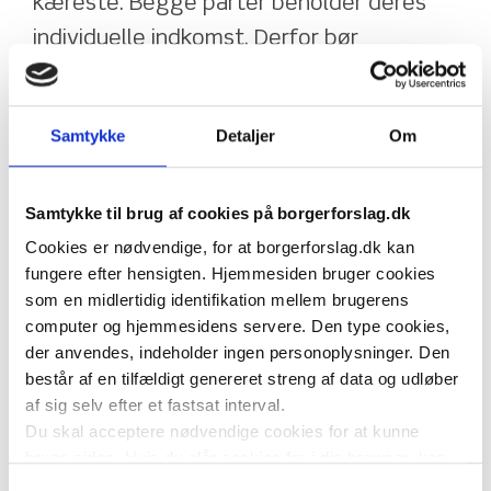
kæreste. Begge parter beholder deres 
individuelle indkomst. Derfor bør 
pensionister behandles efter samme 
princip.
Samtykke
Detaljer
Om
Pension bør være en individuel rettighed, 
som ikke afhænger af partnerens 
økonomi. Mange pensionister har arbejdet 
Samtykke til brug af cookies på borgerforslag.dk
Cookies er nødvendige, for at borgerforslag.dk kan
og betalt skat hele livet og bør ikke 
fungere efter hensigten. Hjemmesiden bruger cookies
gøres økonomisk afhængige af en 
som en midlertidig identifikation mellem brugerens
ægtefælle eller samlever.
computer og hjemmesidens servere. Den type cookies,
der anvendes, indeholder ingen personoplysninger. Den
Jeg foreslår derfor:
består af en tilfældigt genereret streng af data og udløber
at førtidspension og folkepension 
af sig selv efter et fastsat interval.
udbetales individuelt uden modregning 
Du skal acceptere nødvendige cookies for at kunne
bruge siden. Hvis du slår cookies fra i din browser, kan
på grund af samliv eller ægteskab,
du ikke bruge siden til at oprette borgerforslag som