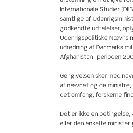
afstemning om at give fors
Internationale Studier (DII
samtlige af Udenrigsminis
godkendte udtalelser, oply
Udenrigspolitiske Nævns mø
udredning af Danmarks milit
Afghanistan i perioden 20
Gengivelsen sker med nav
af nævnet og de ministre, d
det omfang, forskerne find
Det er ikke en betingelse
eller den enkelte minister 