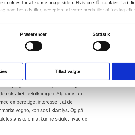
tegnelser fra møder i Det 
 cookies for at kunne bruge siden. Hvis du slår cookies fra i di
lag som hovedstiller, acceptere at være medstiller af forslag eller 
cookies til at undersøge, hvordan hjemmesiden bliver anvendt for 
t til at citere de af Udenrigsministeriet 
gerne er anonymiserede og kan ikke henføres til navngivne brug
Præferencer
Statistik
 og citater fra optegnelser i Det 
dige historiske udredning om Danmarks 
enkelte minister eller det enkelte 
duelt.
ies
Tillad valgte
fra optegnelserne er et politisk valg. En 
emokratiet, befolkningen, Afghanistan, 
ed en berettiget interesse i, at de 
nmarks vegne, kan ses i klart lys. Og på 
algtes ønske om at kunne skjule, hvad de 