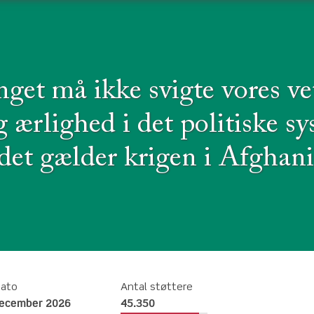
nget må ikke svigte vores ve
 ærlighed i det politiske sy
det gælder krigen i Afghan
dato
Antal støttere
december 2026
45.350