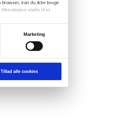
n browser, kan du ikke bruge
tilkendegive støtte til et
at forbedre
ere
Marketing
Tillad alle cookies