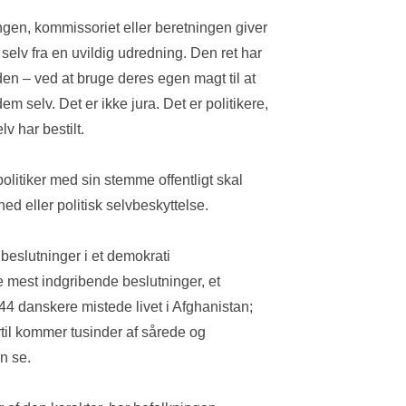
gen, kommissoriet eller beretningen giver 
g selv fra en uvildig udredning. Den ret har 
den – ved at bruge deres egen magt til at 
m selv. Det er ikke jura. Det er politikere, 
v har bestilt.
politiker med sin stemme offentligt skal 
 eller politisk selvbeskyttelse.
 beslutninger i et demokrati
e mest indgribende beslutninger, et 
4 danskere mistede livet i Afghanistan; 
rtil kommer tusinder af sårede og 
n se.