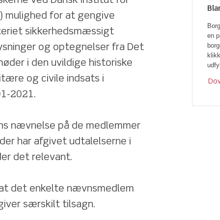
kerne ved Dansk Institut for 
Bla
S) mulighed for at gengive 
Borg
teriet sikkerhedsmæssigt 
en p
borg
sninger og optegnelser fra Det 
klik
der i den uvildige historiske 
udfy
ære og civile indsats i 
Dow
01-2021.
ns nævnelse på de medlemmer 
er har afgivet udtalelserne i 
er det relevant.
, at det enkelte nævnsmedlem 
giver særskilt tilsagn.