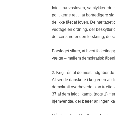
Intet i nævnsloven, samtykkeordnin
politikerne ret til at bortredigere si
de ikke fået af loven. De har taget 
vedtage en ordning, der beskytter de
der censurerer den forskning, de sel
Forslaget sikrer, at hvert folketings
vælge – mellem demokratisk åbenhed
2. Krig - én af de mest indgribende
At sende danskere i krig er en af d
demokrati overhovedet kan træffe. 4
37 af dem faldt i kamp. (note 1) He
hjemvendte, der bærer ar, ingen ka