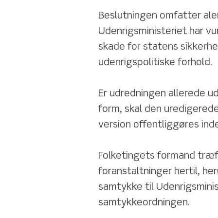
Beslutningen omfatter ale
Udenrigsministeriet har vu
skade for statens sikkerhed
udenrigspolitiske forhold.
Er udredningen allerede ud
form, skal den uredigered
version offentliggøres ind
Folketingets formand træf
foranstaltninger hertil, h
samtykke til Udenrigsminist
samtykkeordningen.