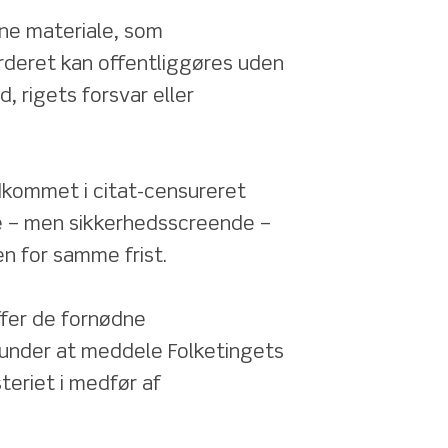
ne materiale, som 
rderet kan offentliggøres uden 
, rigets forsvar eller 
kommet i citat-censureret 
e – men sikkerhedsscreende – 
en for samme frist.
fer de fornødne 
erunder at meddele Folketingets 
eriet i medfør af 