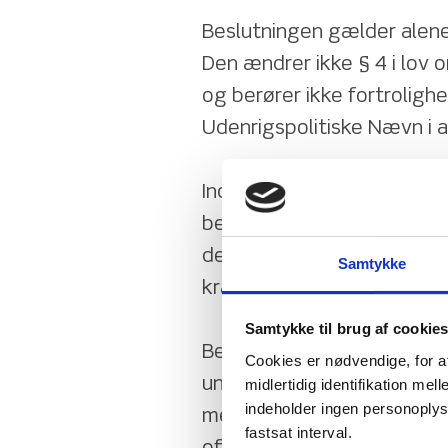
Beslutningen gælder alene
Den ændrer ikke § 4 i lov 
og berører ikke fortrolighe
Udenrigspolitiske Nævn i a
Indstillingen fra Det Uden
beslutning, et flertal i Fol
den 7. maj 2026, tilsidesæ
Samtykke
kravet om individuelt samt
Samtykke til brug af cookie
Beslutningen sker i over
Cookies er nødvendige, for a
undersøgelsens kommissor
midlertidig identifikation m
indeholder ingen personoplysni
mellem Folketinget og Ude
fastsat interval.