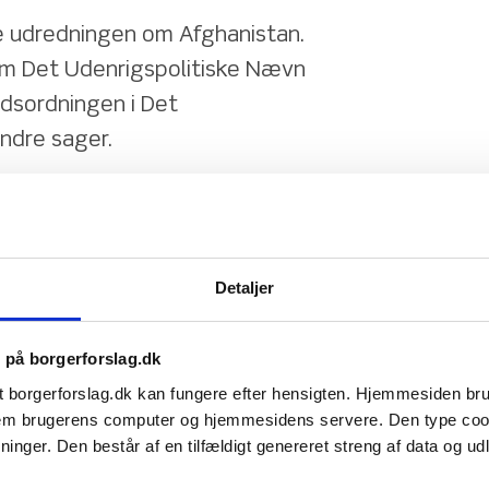
 udredningen om Afghanistan. 
om Det Udenrigspolitiske Nævn 
dsordningen i Det 
ndre sager.
rigspolitiske Nævn og den 
ketingets Præsidium tiltrådte 
ttes begge for så vidt angår 
Detaljer
ykke fra den enkelte politiker.
s på borgerforslag.dk
ensstemmelse med 
t borgerforslag.dk kan fungere efter hensigten. Hjemmesiden b
ium, samtykkeordningen 
ellem brugerens computer og hjemmesidens servere. Den type co
nger. Den består af en tilfældigt genereret streng af data og udlø
nrigsministeriet om 