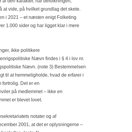
 af den karakter, har befolkningen, 
at vide, på hvilket grundlag det skete. 
en i 2021 – et næsten enigt Folketing 
er 1.000 sider og har ligget klar i mere 
ger, ikke politikere
nrigspolitiske Nævn findes i § 4 i lov nr. 
gspolitiske Nævn. (note 3) Bestemmelsen 
til at hemmeligholde, hvad de erfarer i 
ortrolig. Det er en 
 hviler på medlemmet – ikke en 
met er blevet lovet.
sekretariatets notater og af 
ecember 2001, at det er oplysningerne – 