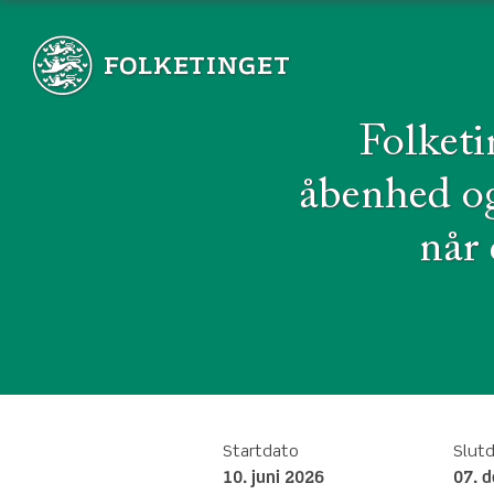
Folketi
åbenhed og
når 
Startdato
Slut
10. juni 2026
07. 