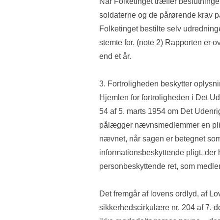
Når Folketinget træffer beslutninger
soldaterne og de pårørende krav på 
Folketinget bestilte selv udredning
stemte for. (note 2) Rapporten er ov
end et år.
3. Fortroligheden beskytter oplysnin
Hjemlen for fortroligheden i Det Ude
54 af 5. marts 1954 om Det Udenri
pålægger nævnsmedlemmer en pligt 
nævnet, når sagen er betegnet som f
informationsbeskyttende pligt, der
personbeskyttende ret, som medlem
Det fremgår af lovens ordlyd, af Lov
sikkerhedscirkulære nr. 204 af 7. d