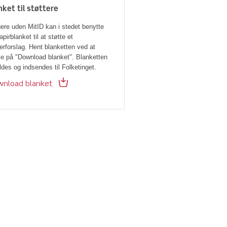
nket til støttere
ere uden MitID kan i stedet benytte
apirblanket til at støtte et
erforslag. Hent blanketten ved at
ke på "Download blanket". Blanketten
ldes og indsendes til Folketinget.
nload blanket