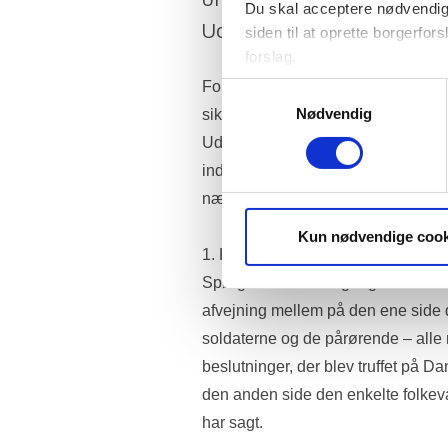
offentliggørelse m.v. af op
Du skal acceptere nødvendige
Udenrigspolitiske Nævn.
siden til at oprette borgerfors
forslag.
Folketinget bruger statistik 
Forslaget giver forskerne ved DIIS re
Samtykkevalg
brugervenligheden. Oplysnin
Nødvendig
sikkerhedsmæssigt godkendte uddrag
Udenrigspolitiske Nævn i den uvil
indsats i Afghanistan – uden at den 
nævnsmedlem skal samtykke indivi
Kun nødvendige cook
1. Kernen i denne sag
Spørgsmålet om adgang til at citere 
afvejning mellem på den ene side d
soldaterne og de pårørende – alle m
beslutninger, der blev truffet på Da
den anden side den enkelte folkev
har sagt.