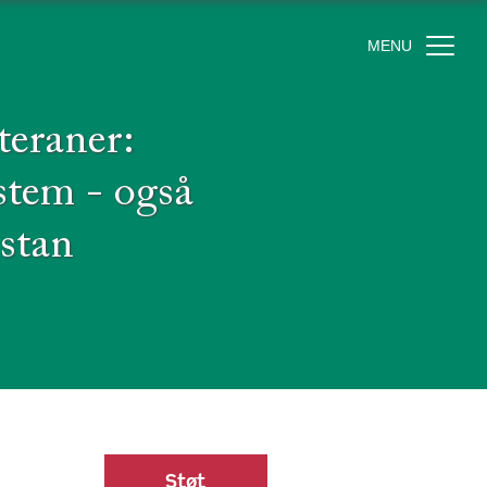
MENU
teraner:
stem - også
istan
Støt