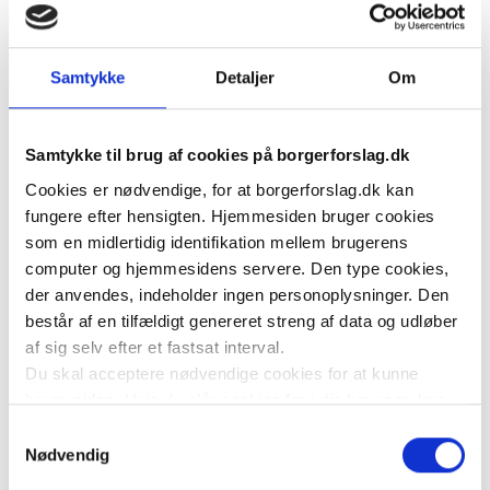
der bruger religion som magtredskab. Det samme 
gælder enhver anden totalitær ideologi der sætter sig 
Samtykke
Detaljer
Om
selv over dansk lov.
Kritik af en ideologi er ikke had
Samtykke til brug af cookies på borgerforslag.dk
Cookies er nødvendige, for at borgerforslag.dk kan
Dansk demokrati er bygget på retten til at kritisere alt 
fungere efter hensigten. Hjemmesiden bruger cookies
— love, politikere, religioner og ideologier. Den ret 
som en midlertidig identifikation mellem brugerens
gælder også her.
computer og hjemmesidens servere. Den type cookies,
der anvendes, indeholder ingen personoplysninger. Den
består af en tilfældigt genereret streng af data og udløber
At reagere på dokumenterede terrorangreb, 
af sig selv efter et fastsat interval.
groomingnetværk, æresdrab og systematisk 
Du skal acceptere nødvendige cookies for at kunne
undertrykkelse af mennesker er ikke irrationelt. Det er 
bruge siden. Hvis du slår cookies fra i din browser, kan
ansvarligt. At kræve at dansk lov gælder for alle er ikke 
du ikke bruge siden til at oprette borgerforslag som
Samtykkevalg
diskrimination. Det er lighed for loven.
hovedstiller, acceptere at være medstiller af forslag eller
Nødvendig
tilkendegive støtte til et forslag.