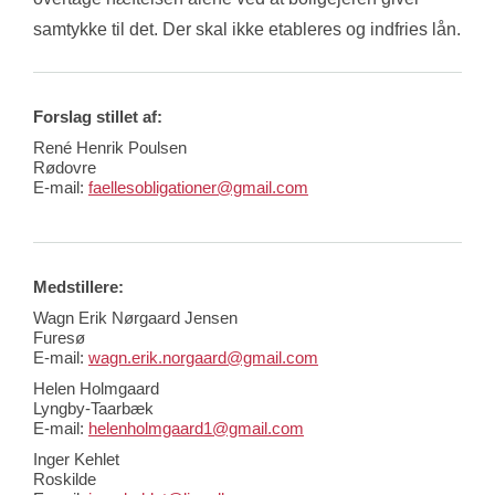
samtykke til det. Der skal ikke etableres og indfries lån.
Forslag stillet af:
René Henrik Poulsen
Rødovre
E-mail:
faellesobligationer@gmail.com
Medstillere:
Wagn Erik Nørgaard Jensen
Furesø
E-mail:
wagn.erik.norgaard@gmail.com
Helen Holmgaard
Lyngby-Taarbæk
E-mail:
helenholmgaard1@gmail.com
Inger Kehlet
Roskilde