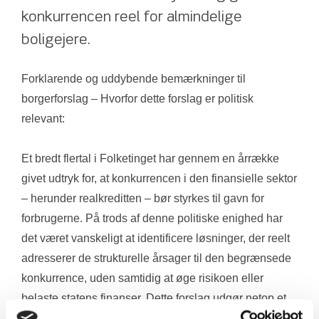
konkurrencen reel for almindelige 
boligejere.
Forklarende og uddybende bemærkninger til 
borgerforslag – Hvorfor dette forslag er politisk 
relevant:
Et bredt flertal i Folketinget har gennem en årrække 
givet udtryk for, at konkurrencen i den finansielle sektor 
– herunder realkreditten – bør styrkes til gavn for 
forbrugerne. På trods af denne politiske enighed har 
det været vanskeligt at identificere løsninger, der reelt 
adresserer de strukturelle årsager til den begrænsede 
konkurrence, uden samtidig at øge risikoen eller 
belaste statens finanser. Dette forslag udgør netop et 
sådant konkret og afgrænset redskab.