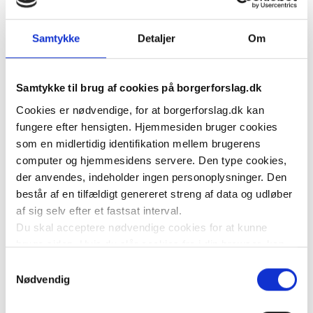
Samtykke
Detaljer
Om
Det konkrete konkurrenceproblem i realkreditten:
Den danske realkreditmodel er internationalt 
anerkendt for sin stabilitet, men priskonkurrencen er 
Samtykke til brug af cookies på borgerforslag.dk
begrænset. En central forklaring er 
Cookies er nødvendige, for at borgerforslag.dk kan
realkreditinstitutternes fundingstruktur.
fungere efter hensigten. Hjemmesiden bruger cookies
I dag udsteder hvert institut sine egne obligationer, 
som en midlertidig identifikation mellem brugerens
hvilket medfører mindre obligationsserier, lavere 
computer og hjemmesidens servere. Den type cookies,
likviditet og højere fundingomkostninger. Disse 
der anvendes, indeholder ingen personoplysninger. Den
består af en tilfældigt genereret streng af data og udløber
forskelle afspejler ikke variationer i kreditrisiko, men 
af sig selv efter et fastsat interval.
alene institutternes fundingforhold.
Du skal acceptere nødvendige cookies for at kunne
Samtidig er det forbundet med betydelige 
bruge siden. Hvis du slår cookies fra i din browser, kan
omkostninger for boligejere at skifte realkreditinstitut. 
du ikke bruge siden til at oprette borgerforslag som
Samtykkevalg
Et skift kræver indfrielse og nyudstedelse af 
hovedstiller, acceptere at være medstiller af forslag eller
Nødvendig
obligationer og udløser kursskæring, kurstillæg, 
tilkendegive støtte til et forslag.
Folketinget bruger statistik cookies til at undersøge,
spreads og gebyrer. Resultatet er lav mobilitet og svag 