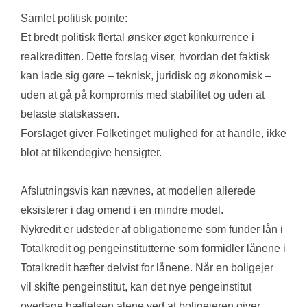
Samlet politisk pointe:
Et bredt politisk flertal ønsker øget konkurrence i 
realkreditten. Dette forslag viser, hvordan det faktisk 
kan lade sig gøre – teknisk, juridisk og økonomisk – 
uden at gå på kompromis med stabilitet og uden at 
belaste statskassen. 
Forslaget giver Folketinget mulighed for at handle, ikke 
blot at tilkendegive hensigter.
Afslutningsvis kan nævnes, at modellen allerede 
eksisterer i dag omend i en mindre model. 
Nykredit er udsteder af obligationerne som funder lån i 
Totalkredit og pengeinstitutterne som formidler lånene i 
Totalkredit hæfter delvist for lånene. Når en boligejer 
vil skifte pengeinstitut, kan det nye pengeinstitut 
overtage hæftelsen alene ved at boligejeren giver 