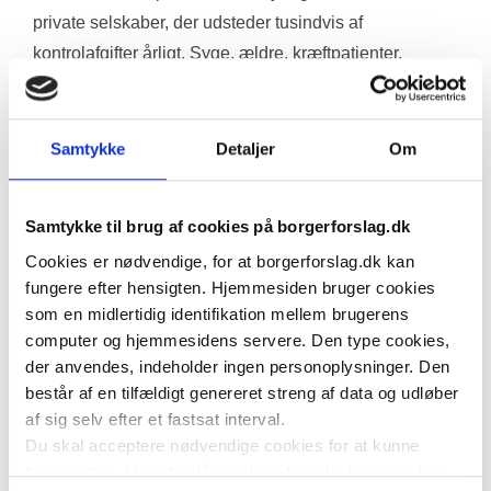
private selskaber, der udsteder tusindvis af 
kontrolafgifter årligt. Syge, ældre, kræftpatienter, 
forældre til syge børn og pårørende glemmer let at 
forlænge via app eller automat under stress – hvilket 
resulterer i bøder på flere hundrede kroner. Dette 
Samtykke
Detaljer
Om
skaber utryghed i en i forvejen sårbar situation.
Samtykke til brug af cookies på borgerforslag.dk
Selvom Region Midtjylland i budget 2026 har besluttet 
Cookies er nødvendige, for at borgerforslag.dk kan
betalingsfri parkering for patienter, pårørende og 
fungere efter hensigten. Hjemmesiden bruger cookies
personale (med implementering planlagt inden 
som en midlertidig identifikation mellem brugerens
udgangen af 2026), er det ikke fuldt udrullet endnu på 
computer og hjemmesidens servere. Den type cookies,
alle matrikler, og det gælder ikke nationalt. I andre 
der anvendes, indeholder ingen personoplysninger. Den
regioner (f.eks. Hovedstaden, Syddanmark delvist) er 
består af en tilfældigt genereret streng af data og udløber
af sig selv efter et fastsat interval.
der stadig betalingsparkering med private aktører, 
Du skal acceptere nødvendige cookies for at kunne
kameraovervågning og afgifter. En national løsning er 
bruge siden. Hvis du slår cookies fra i din browser, kan
nødvendig for lige adgang uanset bopæl.