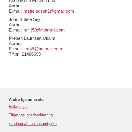
Anne Mette Edsen Lund
Aarhus
E-mail:
mette.edsen1@gmail.com
John Bufete Sejr
Aarhus
E-mail:
mr_j58@hotmail.com
Preben Lauritsen Uldum
Aarhus
E-mail:
jtm45@hotmail.com
Tlf.nr.: 21486699
Andre hjemmesider
Folketinget
Tilgængelighedserklæring
Ændring af cookiesamtykke