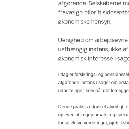
afgørende. Selskaberne må
fravælge eller tilsidesætt
økonomiske hensyn.
Uenighed om arbejdsevne el
uafhængig instans, ikke af 
økonomisk interesse i sage
I dag er forsikrings- og pensionss
afgørende instans i sager om erstat
udbetalinger, selv når der forelig
Denne praksis udgør et alvorligt r
oplever, at lægejournaler og special
for selektive vurderinger, øjebliksbi