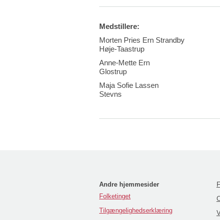
Medstillere:
Morten Pries Ern Strandby
Høje-Taastrup
Anne-Mette Ern
Glostrup
Maja Sofie Lassen
Stevns
Andre hjemmesider
F
Folketinget
O
Tilgængelighedserklæring
V