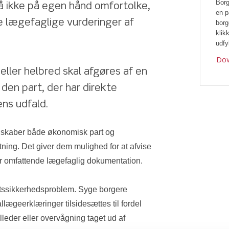
Borg
 ikke på egen hånd omfortolke, 
en p
e lægefaglige vurderinger af 
borg
klik
udfy
Dow
ler helbred skal afgøres af en 
den part, der har direkte 
ns udfald.
elskaber både økonomisk part og 
ning. Det giver dem mulighed for at afvise 
ger omfattende lægefaglig dokumentation.
etssikkerhedsproblem. Syge borgere 
lægeerklæringer tilsidesættes til fordel 
lleder eller overvågning taget ud af 