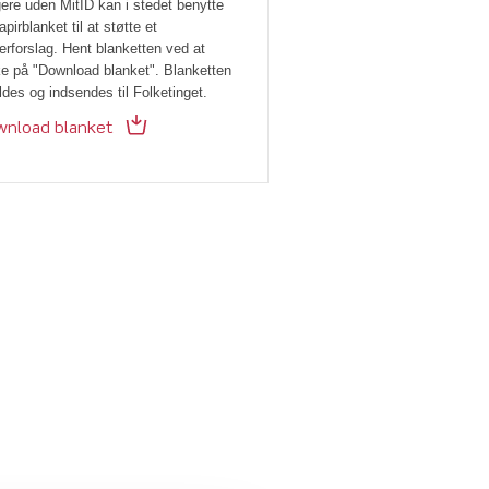
ere uden MitID kan i stedet benytte
apirblanket til at støtte et
erforslag. Hent blanketten ved at
ke på "Download blanket". Blanketten
ldes og indsendes til Folketinget.
nload blanket