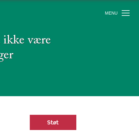
MENU
 ikke være
ger
Støt