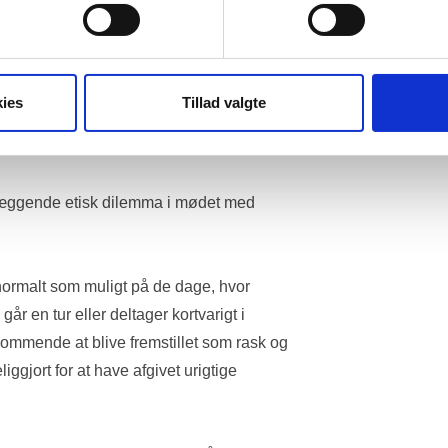
tragtes som en fuldt uafhængig og 
 i praksis i overvejende grad falder ud til 
Den lave omgørelsesprocent rejser 
rnes lægefaglige dokumentation tillægges 
ies
Tillad valgte
lt fungerer som en effektiv garant for 
normalt som muligt på de dage, hvor 
går en tur eller deltager kortvarigt i 
kommende at blive fremstillet som rask og 
gjort for at have afgivet urigtige 