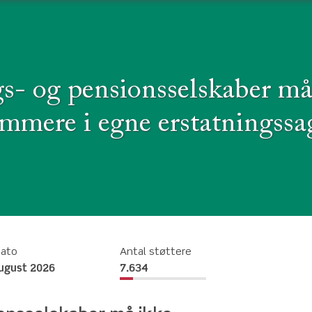
gs- og pensionsselskaber må
mmere i egne erstatningssa
dato
Antal støttere
august 2026
7.634