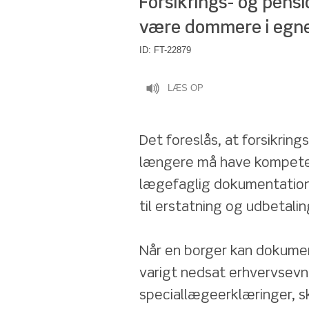
Forsikrings- og pens
være dommere i egne
ID:
FT-22879
LÆS OP
Det foreslås, at forsikring
længere må have kompetenc
lægefaglig dokumentation 
til erstatning og udbetali
Når en borger kan dokumen
varigt nedsat erhvervsev
speciallægeerklæringer, s