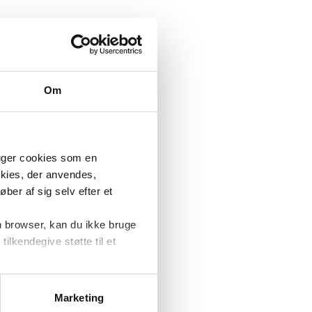
Om
ruger cookies som en
okies, der anvendes,
ber af sig selv efter et
n browser, kan du ikke bruge
tilkendegive støtte til et
at forbedre
ere
Marketing