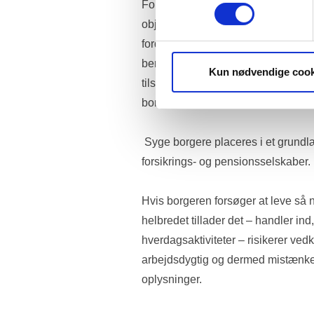
Forsikringsankenævnet kan ikke be
objektiv instans, når dets afgørelser
fordel for forsikringsselskaberne. 
berettiget tvivl om, hvorvidt borge
Kun nødvendige cook
tilstrækkelig vægt, og om nævnet ree
borgernes retssikkerhed.
 Syge borgere placeres i et grundlæggende etisk dilemma i mødet med 
forsikrings- og pensionsselskaber.
Hvis borgeren forsøger at leve så 
helbredet tillader det – handler ind, 
hverdagsaktiviteter – risikerer ved
arbejdsdygtig og dermed mistænkelig
oplysninger.