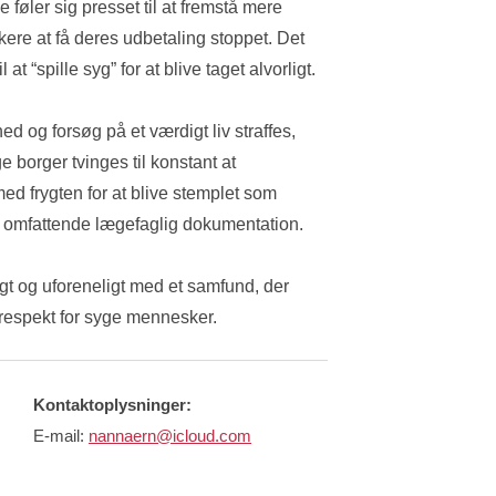
øler sig presset til at fremstå mere 
sikere at få deres udbetaling stoppet. Det 
at “spille syg” for at blive taget alvorligt.
ed og forsøg på et værdigt liv straffes, 
borger tvinges til konstant at 
 frygten for at blive stemplet som 
r omfattende lægefaglig dokumentation.
gt og uforeneligt med et samfund, der 
g respekt for syge mennesker.
Kontaktoplysninger:
E-mail:
nannaern@icloud.com