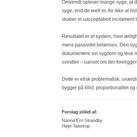
Omvendt oplever mange syge, at de f
syge, end de reelt er, for ikke at ri
skaber et uacceptabelt incitament til 
Resultatet er et system, hvor ærligh
mens passivitet belønnes. Den syge 
dokumentere sin sygdom og leve med
svindler – uanset om der foreligge
Dette er etisk problematisk, uværdi
bygger på tillid, proportionalitet o
Forslag stillet af:
Nanna Ern Strandby
Høje-Taastrup