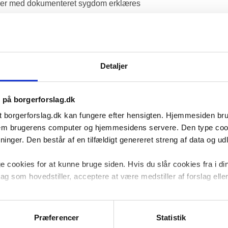
sker med dokumenteret sygdom erklæres 
 grundlag.
part også fungerer som dommer, skabes 
 udbetalinger. Det underminerer tilliden til 
Detaljer
e mennesker økonomisk og svækker 
s på borgerforslag.dk
t borgerforslag.dk kan fungere efter hensigten. Hjemmesiden b
rderinger veje tungere end private 
ellem brugerens computer og hjemmesidens servere. Den type co
nger. Den består af en tilfældigt genereret streng af data og udlø
nden fratages sin ret til udbetaling for 
 cookies for at kunne bruge siden. Hvis du slår cookies fra i di
udbetaling for selskabet som ofte er 
lag som hovedstiller, acceptere at være medstiller af forslag eller 
d for at anke sagen til 
cookies til at undersøge, hvordan hjemmesiden bliver anvendt for 
ldent medhold da de læner sig op ad 
gerne er anonymiserede og kan ikke henføres til navngivne brug
or ofte. 
Præferencer
Statistik