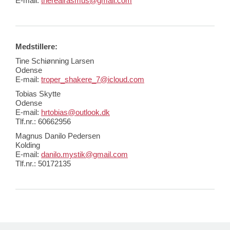
E-mail:
therealrasmus@gmail.com
Medstillere:
Tine Schiønning Larsen
Odense
E-mail:
troper_shakere_7@icloud.com
Tobias Skytte
Odense
E-mail:
hrtobias@outlook.dk
Tlf.nr.: 60662956
Magnus Danilo Pedersen
Kolding
E-mail:
danilo.mystik@gmail.com
Tlf.nr.: 50172135