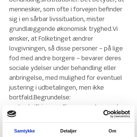
mennesker, som ofte i forvejen befinder 
sig i en sårbar livssituation, mister 
grundlæggende økonomisk tryghed.Vi 
ønsker, at Folketinget ændrer 
lovgivningen, så disse personer – på lige 
fod med andre borgere – bevarer deres 
sociale ydelser under behandling eller 
anbringelse, med mulighed for eventuel 
justering i udbetalingen, men ikke 
bortfald.Begrundelse:
underskrift:ien er ofte mennesker med 
alvorlige psykiske lidelser, som modtager 
behandling for at kunne vende tilbage til 
Samtykke
Detaljer
Om
samfundet. At fratage dem deres 