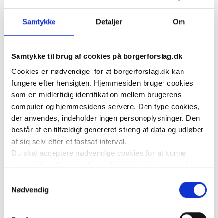
brændstof, energi og transport har reduceret mange 
familiers råderum. En skattefri måned vil give en 
Samtykke
Detaljer
Om
direkte og mærkbar økonomisk lettelse uden 
permanente skatteændringer.
Samtykke til brug af cookies på borgerforslag.dk
Cookies er nødvendige, for at borgerforslag.dk kan
2. Styrkelse af privatøkonomien for almindelige familier 
fungere efter hensigten. Hjemmesiden bruger cookies
og lønmodtagere
som en midlertidig identifikation mellem brugerens
En ekstra måned med fuld løn efter skat kan hjælpe 
computer og hjemmesidens servere. Den type cookies,
borgerne med uforudsete udgifter, afvikling af gæld, 
der anvendes, indeholder ingen personoplysninger. Den
består af en tilfældigt genereret streng af data og udløber
forbedring af opsparing samt finansiering af fritids- og 
af sig selv efter et fastsat interval.
sundhedsrelaterede aktiviteter.
Du skal acceptere nødvendige cookies for at kunne
bruge siden. Hvis du slår cookies fra i din browser, kan
3. Fremme af sundhed og trivsel
du ikke bruge siden til at oprette borgerforslag som
Samtykkevalg
En øget disponibel indkomst giver flere mulighed for at 
hovedstiller, acceptere at være medstiller af forslag eller
Nødvendig
prioritere motion, sport, fritidsaktiviteter og andre 
tilkendegive støtte til et forslag.
Folketinget bruger statistik cookies til at undersøge,
initiativer, der styrker både fysisk og mental sundhed – 