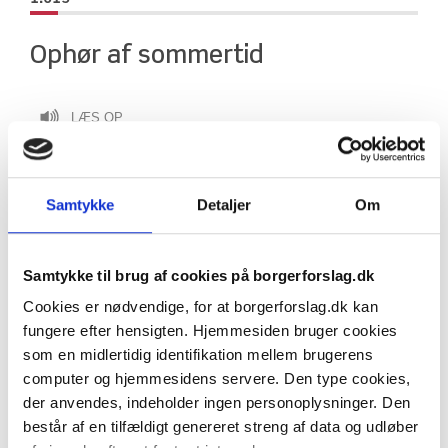
Ophør af sommertid
LÆS OP
Sommertid skal ophøre. Vi skal kun have 
Samtykke
Detaljer
Om
vintertid.
Samtykke til brug af cookies på borgerforslag.dk
Sommertid er unødvendigt og forstyrrer mennesker og 
Cookies er nødvendige, for at borgerforslag.dk kan
dyrs cyklus.
fungere efter hensigten. Hjemmesiden bruger cookies
som en midlertidig identifikation mellem brugerens
computer og hjemmesidens servere. Den type cookies,
Forslag stillet af:
der anvendes, indeholder ingen personoplysninger. Den
Anonym person
består af en tilfældigt genereret streng af data og udløber
Aarhus