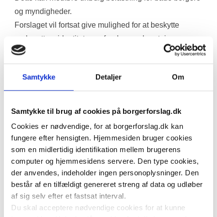
og myndigheder.
Forslaget vil fortsat give mulighed for at beskytte 
underretters identitet over for den, underretningen 
omhandler, men kræver, at myndigheden kender 
afsenderens identitet. På den måde sikres både 
Samtykke
Detaljer
Om
borgernes retssikkerhed og myndighedernes mulighed 
for at følge op på oplysninger.
Efter gældende lov kan borgere underrette kommunen 
Samtykke til brug af cookies på borgerforslag.dk
anonymt, hvis de er bekymrede for et barns trivsel. 
Cookies er nødvendige, for at borgerforslag.dk kan
Selvom intentionen er at beskytte underretteren, åbner 
fungere efter hensigten. Hjemmesiden bruger cookies
ordningen også for misbrug — eksempelvis i form af 
som en midlertidig identifikation mellem brugerens
chikane, falske anmeldelser eller hævnaktioner.
computer og hjemmesidens servere. Den type cookies,
der anvendes, indeholder ingen personoplysninger. Den
En anonym underretning kan igangsætte en 
består af en tilfældigt genereret streng af data og udløber
undersøgelse, der for familien kan opleves som meget 
af sig selv efter et fastsat interval.
indgribende, uden at de får mulighed for at forholde sig 
Du skal acceptere nødvendige cookies for at kunne
til, hvem oplysningerne kommer fra.