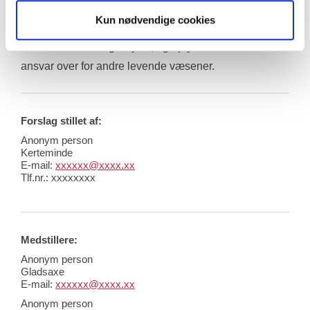
Samlet set er et forbud mod pelsdyravl i Danmark 
Kun nødvendige cookies
nødvendigt for at sikre dyrevelfærd, beskytte 
folkesundheden og miljøet, og opfylde vores etiske 
ansvar over for andre levende væsener.
Forslag stillet af:
Anonym person
Kerteminde
E-mail:
xxxxxx@xxxx.xx
Tlf.nr.:
xxxxxxxx
Medstillere:
Anonym person
Gladsaxe
E-mail:
xxxxxx@xxxx.xx
Anonym person