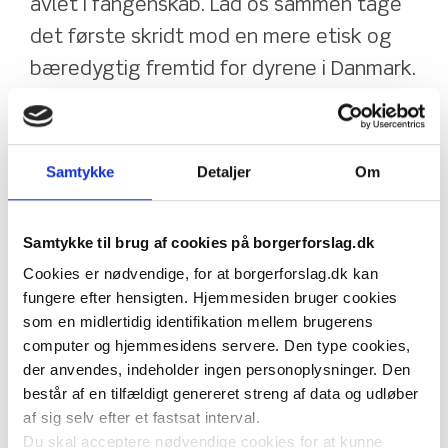
avlet i fangenskab. Lad os sammen tage 
det første skridt mod en mere etisk og 
bæredygtig fremtid for dyrene i Danmark.
Bemærkninger om hvorfor et forbud mod pelsdyravl i 
Danmark er nødvendigt inkluderer:
Samtykke
Detaljer
Om
1. **Dyrevelfærd**: Pelsdyr holdes under ofte 
forfærdelige forhold i fangenskab, hvor de lider af 
stress, traumer og manglende muligheder for naturlig 
Samtykke til brug af cookies på borgerforslag.dk
adfærd. Et forbud vil beskytte disse dyr mod unødig 
Cookies er nødvendige, for at borgerforslag.dk kan
lidelse og fremme en mere etisk behandling af dyr 
fungere efter hensigten. Hjemmesiden bruger cookies
generelt.
som en midlertidig identifikation mellem brugerens
computer og hjemmesidens servere. Den type cookies,
der anvendes, indeholder ingen personoplysninger. Den
2. **Folkesundhed**: Pelsdyrfarme udgør en potentiel 
består af en tilfældigt genereret streng af data og udløber
risiko for spredning af zoonotiske sygdomme, som kan 
af sig selv efter et fastsat interval.
overføres fra dyr til mennesker. Et forbud vil reducere 
Du skal acceptere nødvendige cookies for at kunne